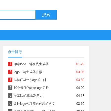
搜索
点击排行
1
印章logo一键在线生成器
01-29
2
logo一键生成器班徽
03-03
3
推特(Twitter)logo的由来
03-30
4
10个最佳的动物logo图片
04-09
5
洋基队的标志及历史
04-18
6
设计logo各种颜色代表的含义
03-10