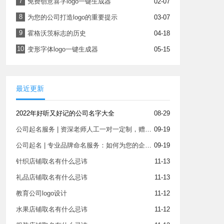
7
免费创意喜字logo一键生成器
02-07
8
为您的公司打造logo的重要提示
03-07
9
霍格沃茨标志的历史
04-18
10
变形字体logo一键生成器
05-15
最近更新
2022年好听又好记的公司名字大全
08-29
公司起名服务 | 资深老师人工一对一定制，赠商标查询，满意为止
09-19
公司起名 | 专业品牌命名服务：如何为您的企业打造一个响亮的品牌名称？
09-19
针织店铺取名有什么忌讳
11-13
礼品店铺取名有什么忌讳
11-13
教育公司logo设计
11-12
水果店铺取名有什么忌讳
11-12