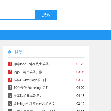
搜索
点击排行
1
印章logo一键在线生成器
01-29
2
logo一键生成器班徽
03-03
3
推特(Twitter)logo的由来
03-30
4
10个最佳的动物logo图片
04-09
5
洋基队的标志及历史
04-18
6
设计logo各种颜色代表的含义
03-10