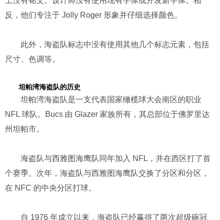
上没有铭文。设计师没有使用现有字体或开发新字体。相
反，他们专注于 Jolly Roger 形象并仔细选择颜色。
此外，海盗队标志中没有使用其他几个标志元素，包括
尺寸、色调等。
坦帕湾海盗队的历史
坦帕湾海盗队是一支代表国家橄榄球大会南区的职业
NFL 球队。Bucs 由 Glazer 家族所有，其总部位于佛罗里达
州坦帕市。
海盗队与西雅图海鹰队同年加入 NFL，并在西区打了首
个赛季。次年，海盗队与西雅图海鹰队交换了分区和分区，
在 NFC 的中央分区打球。
自 1976 年成立以来，海盗队已经赢得了两次超级碗冠