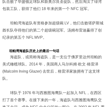
队击败了华盛顿足球队和新奥尔良圣徒队，然后淘汰了绿湾
包装工队，获得了他们 18 年来的第一个 NFC 冠军。
坦帕湾海盗队有资格参加超级碗 LV，他们击败堪萨斯城
酋长队夺得他们的第二个超级碗冠军。汤姆布雷迪赢得了创
纪录的第五个 NFL MVP。
坦帕湾海盗队历史上的最后一句话
海盗队，或简称海盗队，是一支位于佛罗里达州坦帕的
美式橄榄球队。2014 年，美国商人马尔科姆·欧文·格雷泽
(Malcolm Irving Glazer) 去世后，格雷泽家族拥有了这支球
队。
球队于 1976 年与西雅图海鹰队一起加入 NFL，在西区
打了首个赛季。在接下来的一年，海盗队与西雅图海鹰队交